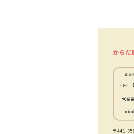
からだ
お気
TEL.
営業
oba
〒441-35